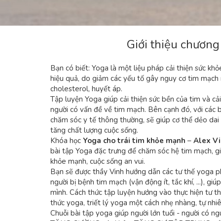
Giới thiệu chương
Bạn có biết: Yoga là một liệu pháp cải thiện sức kh
hiệu quả, do giảm các yếu tố gây nguy cơ tim mạch 
cholesterol, huyết áp.
Tập luyện Yoga giúp cải thiện sức bền của tim và cả
người có vấn đề về tim mạch. Bên cạnh đó, với các 
chăm sóc y tế thông thường, sẽ giúp cơ thể dẻo dai 
tăng chất lượng cuộc sống.
Khóa học
Yoga cho trái tim khỏe mạnh
–
Alex V
bài tập Yoga đặc trưng để chăm sóc hệ tim mạch, gi
khỏe mạnh, cuộc sống an vui.
Bạn sẽ được thầy Vinh hướng dẫn các tư thế yoga ph
người bị bệnh tim mạch (vận động ít, tắc khí, ...), giú
mình. Cách thức tập luyện hướng vào thực hiện tư thế
thức yoga, triết lý yoga một cách nhẹ nhàng, tự nhiê
Chuỗi bài tập yoga giúp người lớn tuổi - người có 