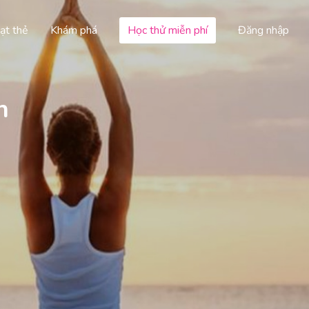
ạt thẻ
Khám phá
Học thử miễn phí
Đăng nhập
h