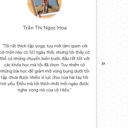
Trần Thị Ngọc Hoa
“Tôi rất thích tập yoga, tuy mới làm quen với
“Thich nh
bộ môn này có 50 ngày thôi, nhưng tôi thấy cơ
nơi.. Mình 
thể có những chuyển biến bước đầu rất tốt với
Yoga tạ
các khóa học mà tôi đã chọn. Tuy nhiên có
phòng tâ
những bài học để giảm mỡ vùng bụng dưới tôi
tháng tập
tập chưa được nhiều vì lực chịu của hai tay tôi
dáng. Cảm
hơi yếu. Điều mà tôi thích nhất mỗi ngày được
bền cũng 
nghe vọng nói của cô Hiếu.”
Đặc biệt 
biết do y