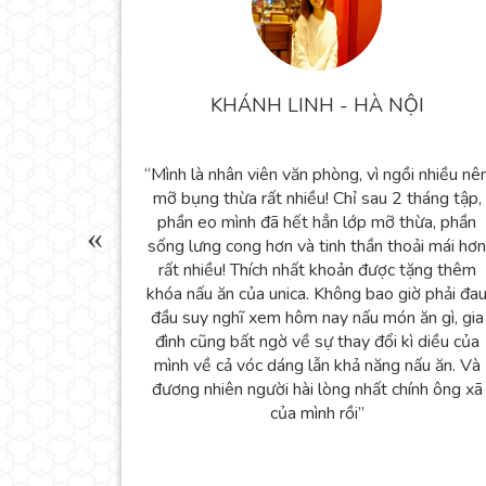
KHÁNH LINH - HÀ NỘI
ủa cô Hiếu
“Mình là nhân viên văn phòng, vì ngồi nhiều nê
 Trước kia
mỡ bụng thừa rất nhiều! Chỉ sau 2 tháng tập,
, có ngấn
phần eo mình đã hết hẳn lớp mỡ thừa, phần
ặn 20 phút
sống lưng cong hơn và tinh thần thoải mái hơn
t sạch mỡ
rất nhiều! Thích nhất khoản được tặng thêm
hĩ là hiệu
khóa nấu ăn của unica. Không bao giờ phải đa
càng say,
đầu suy nghĩ xem hôm nay nấu món ăn gì, gia
y khó chịu
đình cũng bất ngờ về sự thay đổi kì diều của
mình về cả vóc dáng lẫn khả năng nấu ăn. Và
đương nhiên người hài lòng nhất chính ông xã
của mình rồi”