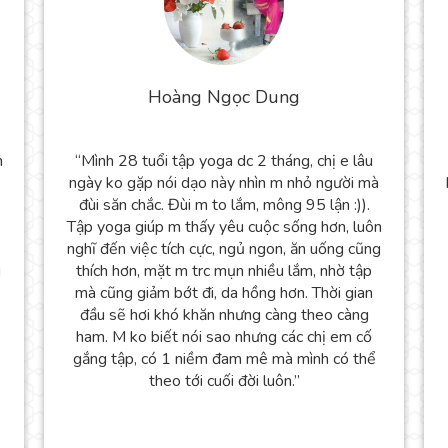
Hoàng Ngọc Dung
n
“Mình 28 tuổi tập yoga dc 2 tháng, chị e lâu
ngày ko gặp nói dạo này nhìn m nhỏ người mà
đùi săn chắc. Đùi m to lắm, mông 95 lận :)).
Tập yoga giúp m thấy yêu cuộc sống hơn, luôn
nghĩ đến việc tích cực, ngủ ngon, ăn uống cũng
u
thích hơn, mặt m trc mụn nhiều lắm, nhờ tập
mà cũng giảm bớt đi, da hồng hơn. Thời gian
đầu sẽ hơi khó khăn nhưng càng theo càng
ham. M ko biết nói sao nhưng các chị em cố
gắng tập, có 1 niềm đam mê mà mình có thể
theo tới cuối đời luôn.”