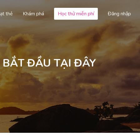
ạt thẻ
Khám phá
Học thử miễn phí
Đăng nhập
 BẮT ĐẦU TẠI ĐÂY