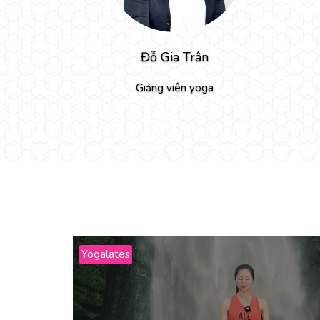
Đỗ Gia Trân
 Nga
Giảng viên yoga
Yogalates